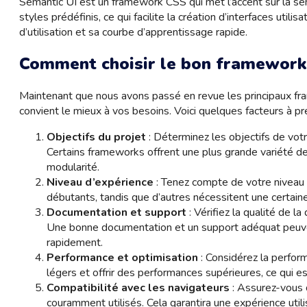
Semantic UI est un framework CSS qui met l’accent sur la s
styles prédéfinis, ce qui facilite la création d’interfaces util
d’utilisation et sa courbe d’apprentissage rapide.
Comment choisir le bon framework
Maintenant que nous avons passé en revue les principaux f
convient le mieux à vos besoins. Voici quelques facteurs à pr
Objectifs du projet
: Déterminez les objectifs de votr
Certains frameworks offrent une plus grande variété de f
modularité.
Niveau d’expérience
: Tenez compte de votre niveau
débutants, tandis que d’autres nécessitent une certaine
Documentation et support
: Vérifiez la qualité de 
Une bonne documentation et un support adéquat peuven
rapidement.
Performance et optimisation
: Considérez la perfor
légers et offrir des performances supérieures, ce qui es
Compatibilité avec les navigateurs
: Assurez-vous 
couramment utilisés. Cela garantira une expérience util