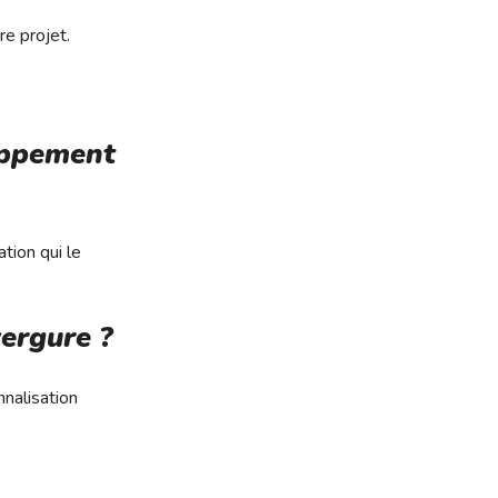
e projet.
oppement
tion qui le
ergure ?
nnalisation