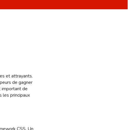
es et attrayants.
ppeurs de gagner
st important de
s les principaux
framework CSS. Un