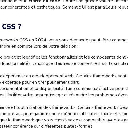
émantique et la
clarté du code
. Il offre une grande variété de c
isateur cohérentes et esthétiques. Semantic UI est par ailleurs réput
 CSS ?
rameworks CSS en 2024, vous vous demandez peut-être comment c
endre en compte lors de votre décision :
e projet et identifiez les fonctionnalités et les composants dont
onctionnalités, tandis que d’autres se concentrent sur la simplici
 d’expérience en développement web. Certains frameworks sont 
 expertise pour en tirer pleinement parti.
la documentation et la disponibilité d’une communauté active pour
t faciliter votre apprentissage et résoudre les problèmes éven
mance et l’optimisation des frameworks. Certains frameworks peu
t important pour garantir une expérience utilisateur fluide et rapi
que le framework que vous choisissez est compatible avec les na
isateur cohérente sur différentes plates-formes.