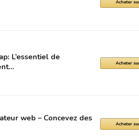
Acheter s
p: L’essentiel de
Acheter s
ent…
grateur web – Concevez des
Acheter s