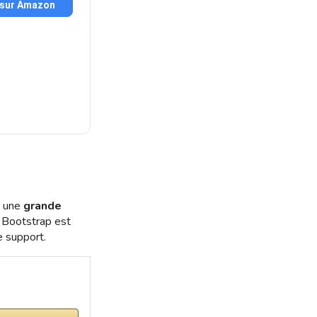
 sur Amazon
e une
grande
s. Bootstrap est
e support.