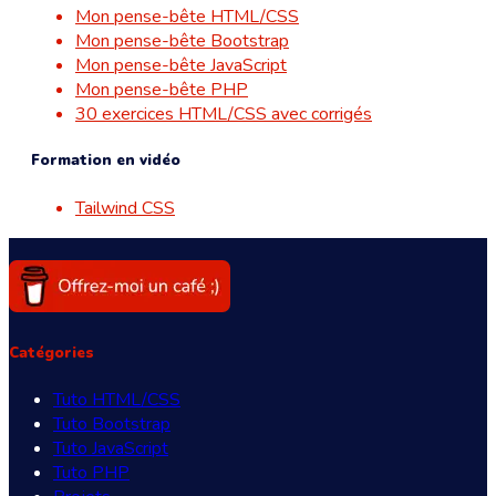
Mon pense-bête HTML/CSS
Mon pense-bête Bootstrap
Mon pense-bête JavaScript
Mon pense-bête PHP
30 exercices HTML/CSS avec corrigés
Formation en vidéo
Tailwind CSS
Catégories
Tuto HTML/CSS
Tuto Bootstrap
Tuto JavaScript
Tuto PHP