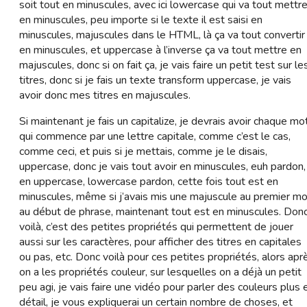
soit tout en minuscules, avec ici lowercase qui va tout mettr
en minuscules, peu importe si le texte il est saisi en
minuscules, majuscules dans le HTML, là ça va tout convertir
en minuscules, et uppercase à l’inverse ça va tout mettre en
majuscules, donc si on fait ça, je vais faire un petit test sur le
titres, donc si je fais un texte transform uppercase, je vais
avoir donc mes titres en majuscules.
Si maintenant je fais un capitalize, je devrais avoir chaque mo
qui commence par une lettre capitale, comme c’est le cas,
comme ceci, et puis si je mettais, comme je le disais,
uppercase, donc je vais tout avoir en minuscules, euh pardon,
en uppercase, lowercase pardon, cette fois tout est en
minuscules, même si j’avais mis une majuscule au premier mo
au début de phrase, maintenant tout est en minuscules. Don
voilà, c’est des petites propriétés qui permettent de jouer
aussi sur les caractères, pour afficher des titres en capitales
ou pas, etc. Donc voilà pour ces petites propriétés, alors apr
on a les propriétés couleur, sur lesquelles on a déjà un petit
peu agi, je vais faire une vidéo pour parler des couleurs plus 
détail, je vous expliquerai un certain nombre de choses, et