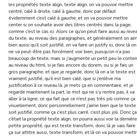
les propriétés texte align, texte align, on va pouvoir mettre
centré, calé à droite, calé à gauche, donc par défaut
évidemment c’est calé à gauche, et on va pouvoir mettre
center si on souhaite avoir des titres centrés dans la page,
comme c’est le cas ici. Alors ce qu’on peut faire aussi au nive
du texte, au niveau des paragraphes, et généralement on ai
bien aussi qu’il soit justifié, on va faire un justify ici, donc là on
ne va peut-être pas forcément voir bien, puisqu’on n’a pas
beaucoup de texte, mais si j’augmente un petit peu le conte
au niveau du html, si je fais encore du dorem, ou si je fais un
gros paragraphe, et que je regarde, donc là on a le texte est
vraiment justifié, qu’il est bien calé, que si j’enlève ma
justification à ce niveau là, je mets ça en commentaire, et je
regarde maintenant la part, le mot qui ne s’y rentre pas, il va
aller à la ligne, ce qui fait que ce n’est pas très joli comme ça
visuellement, donc personnellement j’aime bien que le texte
soit justifié, comme ça c’est plus carré, c’est plus joli. Donc ça
c’était la propriété texte align, on pourra aussi voir la dernière
petite propriété, qui est texte transform, donc là je vais faire
ça sur attitre aussi, texte transform, et là on va pouvoir mett